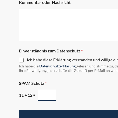
Kommentar oder Nachricht
Einverständnis zum Datenschutz
*
Ich habe diese Erklärung verstanden und willige ei
Ich habe die
Datenschutzerklärung
gelesen und stimme zu, d
Ihre Einwilligung jederzeit für die Zukunft per E-Mail an 
N
SPAM Schutz
*
a
m
e
11
+
12
=
P
D
F
P